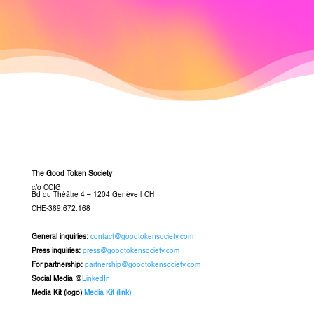
The Good Token Society
c/o CCIG
Bd du Théâtre 4 – 1204 Genève
|
CH
CHE-369.672.168
General inquiries
:
contact@goodtokensociety.com
Press inquiries:
press@goodtokensociety.com
For partnership:
partnership@goodtokensociety.com
Social Media
@
LinkedIn
Media Kit (logo)
Media Kit (link)